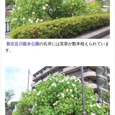
新左近川親水公園
の右岸には芙蓉が数本植えられていま
す。