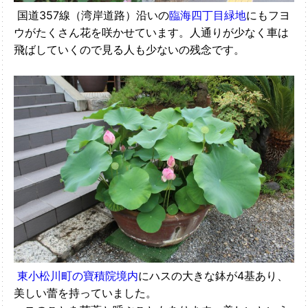
国道357線（湾岸道路）沿いの
臨海四丁目緑地
にもフヨ
ウがたくさん花を咲かせています。人通りが少なく車は
飛ばしていくので見る人も少ないの残念です。
東小松川町の寶積院境内
にハスの大きな鉢が4基あり、
美しい蕾を持っていました。