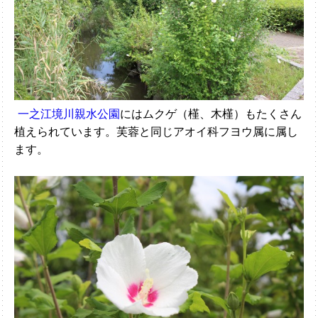
一之江境川親水公園
にはムクゲ（槿、木槿）もたくさん
植えられています。芙蓉と同じアオイ科フヨウ属に属し
ます。