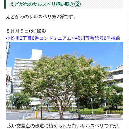
えどがわのサルスベリ揃い咲き②
えどがわのサルスベリ第2弾です。
８月月６日(火)撮影
小松川2丁目6番コンドミニアム小松川五番館号6号棟前
広い交差点の歩道に植えられた白いサルスベリですが、