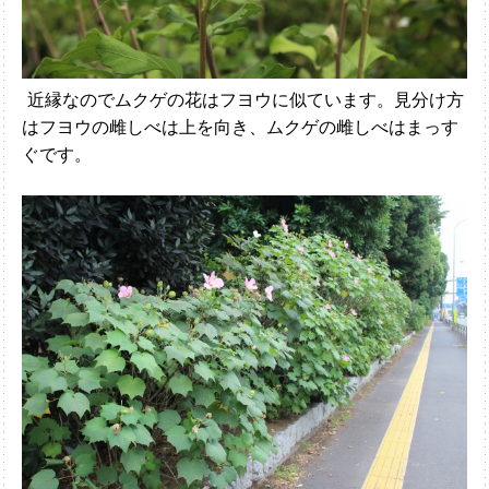
近縁なのでムクゲの花はフヨウに似ています。見分け方
はフヨウの雌しべは上を向き、ムクゲの雌しべはまっす
ぐです。