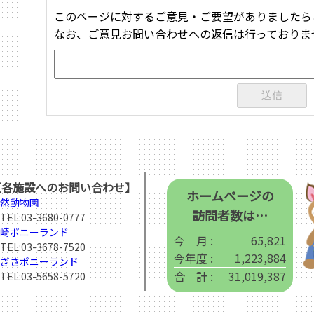
このページに対するご意見・ご要望がありましたら
なお、ご意見お問い合わせへの返信は行っておりま
【各施設へのお問い合わせ】
ホームページの
然動物園
訪問者数は…
EL:
03-3680-0777
崎ポニーランド
今 月 :
65,821
EL:
03-3678-7520
今年度 :
1,223,884
ぎさポニーランド
合 計 :
31,019,387
EL:
03-5658-5720