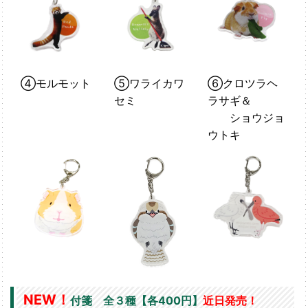
④モルモット
⑤ワライカワ
⑥クロツラヘ
セミ
ラサギ＆
ショウジョ
ウトキ
NEW！
付箋 全３種【各400円】
近日発売！