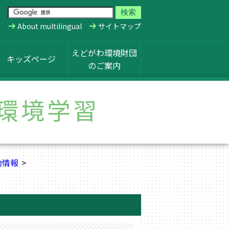
About multilingual
サイトマップ
えどがわ環境財団
キッズページ
のご案内
環境学習
動情報