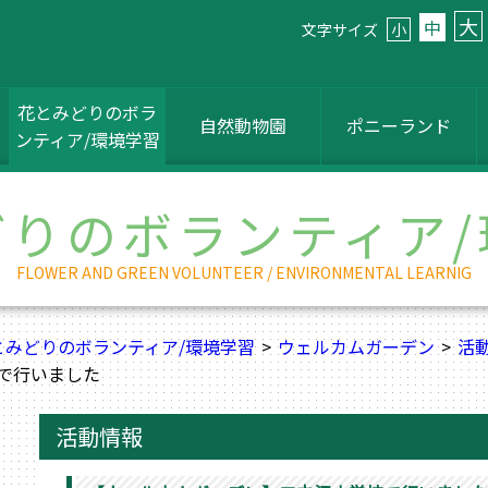
大
中
文字サイズ
小
花とみどりのボラ
自然動物園
ポニーランド
ンティア/環境学習
どりのボランティア/
FLOWER AND GREEN VOLUNTEER / ENVIRONMENTAL LEARNIG
とみどりのボランティア/環境学習
ウェルカムガーデン
活
で行いました
活動情報