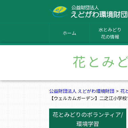
水とみどり
ホーム
花の情報
花とみ
公益財団法人 えどがわ環境財団
花
【ウェルカムガーデン】二之江小学校
花とみどりのボランティア/
環境学習