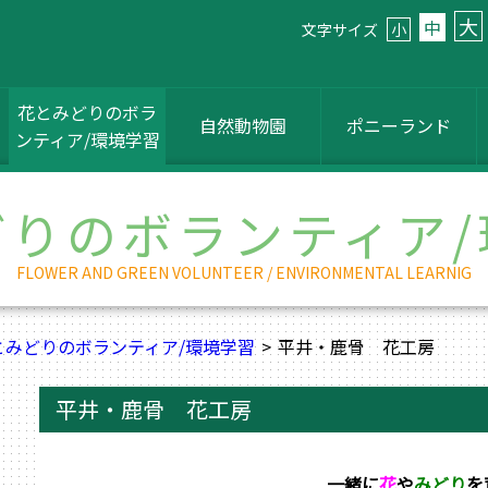
大
中
文字サイズ
小
花とみどりのボラ
自然動物園
ポニーランド
ンティア/環境学習
どりのボランティア/
FLOWER AND GREEN VOLUNTEER / ENVIRONMENTAL LEARNIG
とみどりのボランティア/環境学習
平井・鹿骨 花工房
平井・鹿骨 花工房
一緒に
花
や
みどり
を