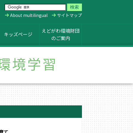
About multilingual
サイトマップ
えどがわ環境財団
キッズページ
のご案内
環境学習
育て