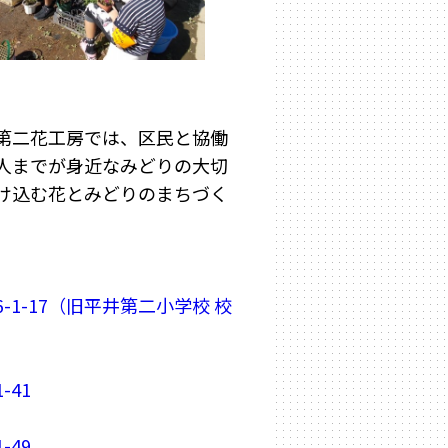
第二花工房では、区民と協働
人までが身近なみどりの大切
け込む花とみどりのまちづく
-1-17（旧平井第二小学校 校
-41
-49