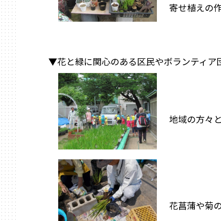
寄せ植えの
▼花と緑に関心のある区民やボランティア
地域の方々
花菖蒲や菊