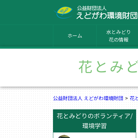
水とみどり
ホーム
花の情報
花とみ
公益財団法人 えどがわ環境財団
花
花とみどりのボランティア/
環境学習