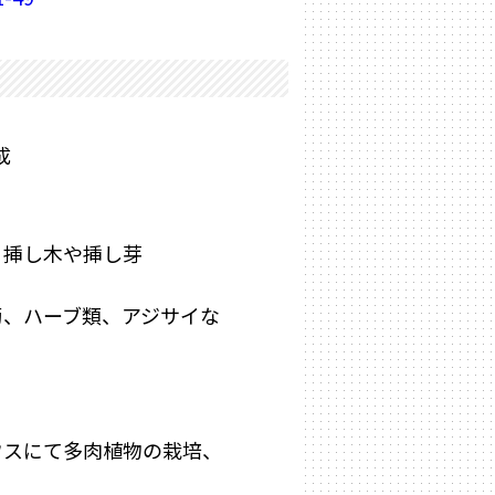
成
、挿し木や挿し芽
菊、ハーブ類、アジサイな
ウスにて多肉植物の栽培、