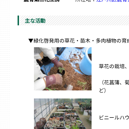
主な活動
▼緑化啓発用の草花・苗木・多肉植物の育
草花の栽培
（花菖蒲、
ど）
ビニールハ