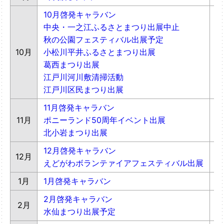
10月啓発キャラバン
中央・一之江ふるさとまつり出展中止
秋の公園フェスティバル出展予定
10月
小松川平井ふるさとまつり出展
親
葛西まつり出展
江戸川河川敷清掃活動
江戸川区民まつり出展
11月啓発キャラバン
11月
ポニーランド50周年イベント出展
動
北小岩まつり出展
12月啓発キャラバン
12月
えどがわボランテァイアフェスティバル出展
1月
1月啓発キャラバン
2月啓発キャラバン
2月
水仙まつり出展予定