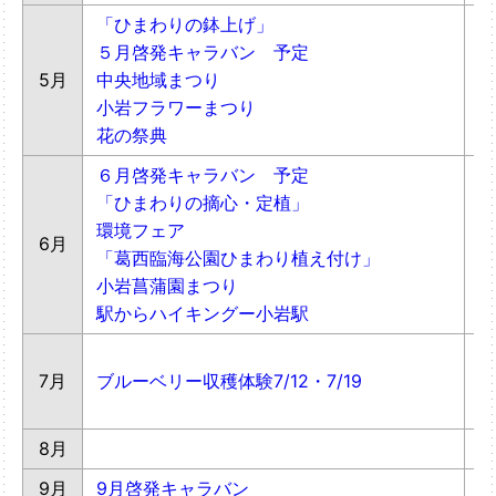
「ひまわりの鉢上げ」
５月啓発キャラバン 予定
5月
中央地域まつり
ヒ
小岩フラワーまつり
花の祭典
６月啓発キャラバン 予定
「ひまわりの摘心・定植」
環境フェア
6月
動
「葛西臨海公園ひまわり植え付け」
小岩菖蒲園まつり
駅からハイキングー小岩駅
7月
ブルーベリー収穫体験7/12・7/19
サ
8月
9月
9月啓発キャラバン
親