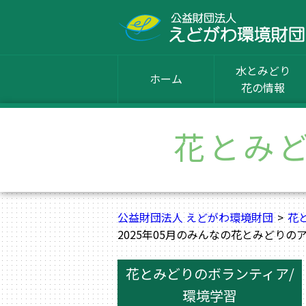
水とみどり
ホーム
花の情報
花とみ
公益財団法人 えどがわ環境財団
花
2025年05月のみんなの花とみどりの
花とみどりのボランティア/
環境学習