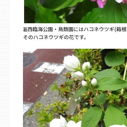
西臨海公園・鳥類園にはハコネウツギ(箱根
葛
そのハ
コネウツギの花です。