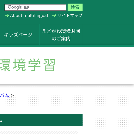
About multilingual
サイトマップ
えどがわ環境財団
キッズページ
のご案内
環境学習
バム
ム