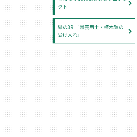
クト
緑の3R 「園芸用土・植木鉢の
受け入れ」