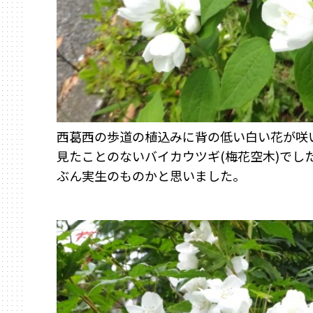
西葛西の歩道の植込みに背の低い白い花が咲
見たことのないバイカウツギ(梅花空木)でし
ぶん
実生のものかと思いました。