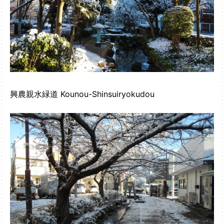
興農親水緑道 Kounou-Shinsuiryokudou