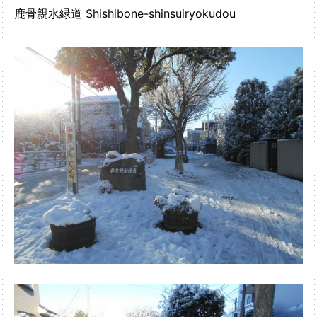
鹿骨親水緑道 Shishibone-shinsuiryokudou