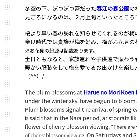
冬空の下、ぽつぽつ蕾だった
春江の森公園
の
見ごろになるのは、２月上旬といったところ
桜より早い春の訪れを知らせてくれるのが梅
奈良時代では貴族が梅を好み、梅がお花見の
※お花見の起源は諸説あります。
土日ともなると、家族連れや子供達で賑わう
暖かい服装をして梅を愛でるお出かけを楽し
（^^）/
The plum blossoms at
Harue no Mori Koen 
under the winter sky, have begun to bloom.
Plum blossoms signal the arrival of spring e
is said that in the Nara period, aristocrats 
flower of cherry blossom viewing.
*There are 
On Saturdays and S
of cherry blossom viewing.