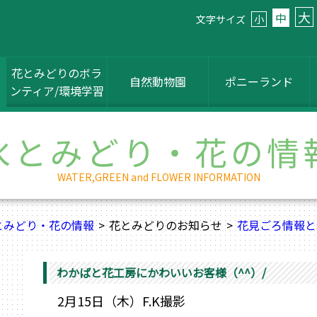
大
中
文字サイズ
小
花とみどりのボラ
自然動物園
ポニーランド
ンティア/環境学習
水とみどり・花の情
WATER,GREEN and FLOWER INFORMATION
とみどり・花の情報
花とみどりのお知らせ
花見ごろ情報と
わかばと花工房にかわいいお客様（^^）/
2月15日（木
）F.K撮影