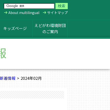
About multilingual
サイトマップ
えどがわ環境財団
キッズページ
のご案内
報
新着情報
2024年02月