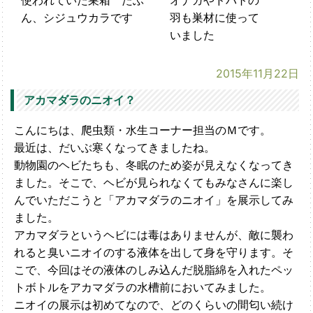
使われていた巣箱 たぶ
オナガやドバトの
ん、シジュウカラです
羽も巣材に使って
いました
2015年11月22日
アカマダラのニオイ？
こんにちは、爬虫類・水生コーナー担当のＭです。
最近は、だいぶ寒くなってきましたね。
動物園のヘビたちも、冬眠のため姿が見えなくなってき
ました。そこで、ヘビが見られなくてもみなさんに楽し
んでいただこうと「アカマダラのニオイ」を展示してみ
ました。
アカマダラというヘビには毒はありませんが、敵に襲わ
れると臭いニオイのする液体を出して身を守ります。そ
こで、今回はその液体のしみ込んだ脱脂綿を入れたペッ
トボトルをアカマダラの水槽前においてみました。
ニオイの展示は初めてなので、どのくらいの間匂い続け