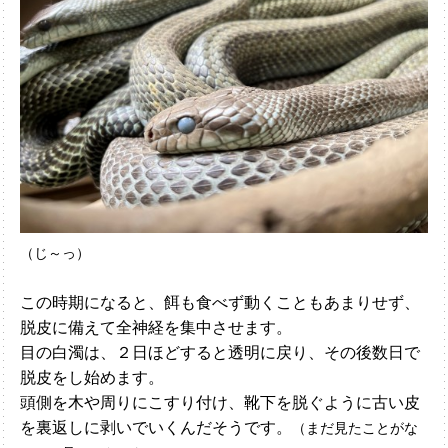
（じ～っ）
この時期になると、餌も食べず動くこともあまりせず、
脱皮に備えて全神経を集中させます。
目の白濁は、２日ほどすると透明に戻り、その後数日で
脱皮をし始めます。
頭側を木や周りにこすり付け、靴下を脱ぐように古い皮
を裏返しに剥いでいくんだそうです。
（まだ見たことがな