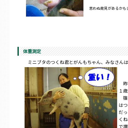
思わぬ発見があるかも
体重測定
ミニブタのつくね君とがんもちゃん、みなさんは
昨
１歳
篠
はつ
だっ
くね
で増