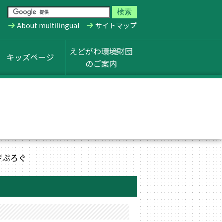
About multilingual
サイトマップ
えどがわ環境財団
キッズページ
のご案内
ドぶろぐ