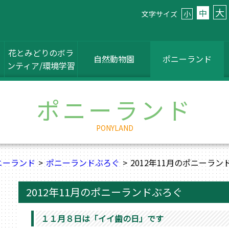
大
中
文字サイズ
小
花とみどりのボラ
自然動物園
ポニーランド
ンティア/環境学習
ポニーランド
PONYLAND
ニーランド
ポニーランドぶろぐ
2012年11月のポニーラン
2012年11月のポニーランドぶろぐ
１１月８日は「イイ歯の日」です