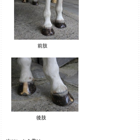
前肢
後肢