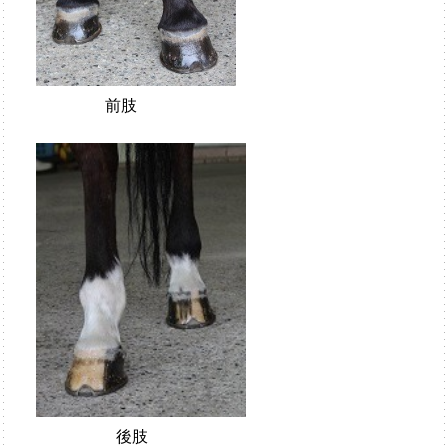
前肢
後肢