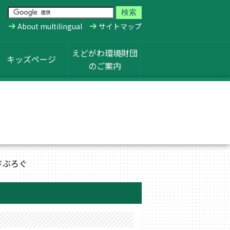
About multilingual
サイトマップ
えどがわ環境財団
キッズページ
のご案内
ドぶろぐ